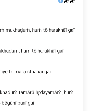
uṁ mukhaḍuṁ, huṁ tō harakhāī gaī
khaḍuṁ, huṁ tō harakhāī gaī
aiyē tō mārā sthapāī gaī
ukhaḍuṁ tamārā hr̥dayamāṁ, huṁ
ō bēgānī banī gaī