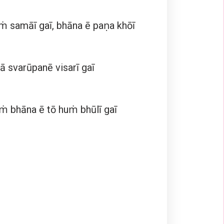
 samāī gaī, bhāna ē paṇa khōī
ā svarūpanē visarī gaī
ṁ bhāna ē tō huṁ bhūlī gaī