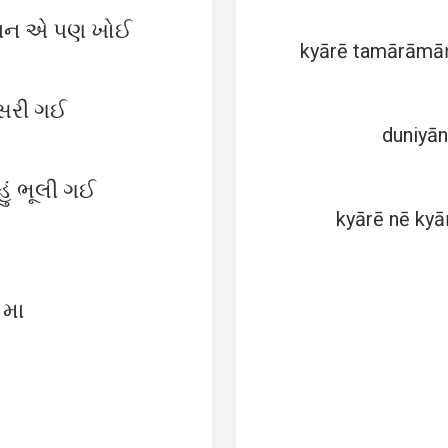
 ભાન એ પણ ખોઈ
kyārē tamārāmāṁ
િસરી ગઈ
duniyān
 હું ભૂલી ગઈ
kyārē nē kyā
 મા