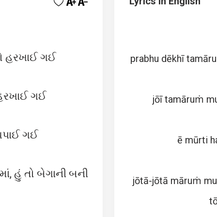
Lyrics in English
ું તો હરખાઈ ગઈ
prabhu dēkhī tamār
તો હરખાઈ ગઈ
jōī tamāruṁ mu
સ્થપાઈ ગઈ
ē mūrti h
ાં, હું તો બેગાની બની
jōtā-jōtā māruṁ m
t