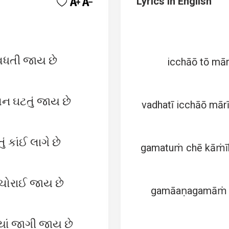
Lyrics in English
વધતી જાય છે
icchāō tō mār
વન ઘટતું જાય છે
vadhatī icchāō mār
 કાંઈ લાગે છે
gamatuṁ chē kāṁīk
ચોરાઈ જાય છે
gamāaṇagamāṁ mā
્યાં જાગી જાય છે