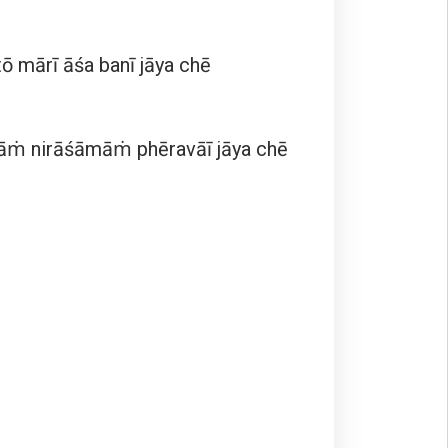
tō mārī āśa banī jāya chē
yāṁ nirāśāmāṁ phēravāī jāya chē