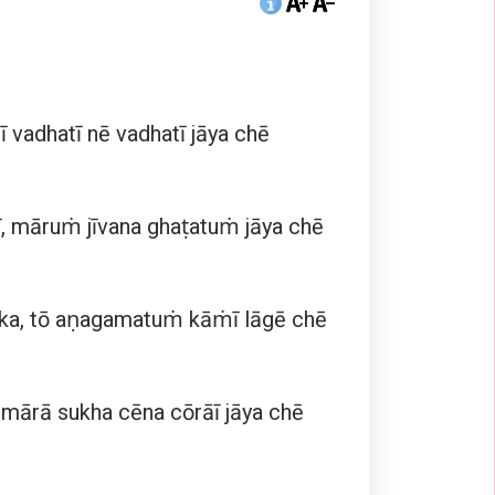
ī vadhatī nē vadhatī jāya chē
ī, māruṁ jīvana ghaṭatuṁ jāya chē
a, tō aṇagamatuṁ kāṁī lāgē chē
rā sukha cēna cōrāī jāya chē