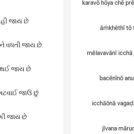
karavō hōya chē pr
 વહી જાય છે
āṁkhēthī tō 
 ને વધતી જાય છે
mēlavavānī icchā j
ો થઈ જાય છે
bacēnīnō anu
ટવાઈ જાઉં છું
icchāōnā vagaḍ
ટકી જાય છે
jīvana māruṁ