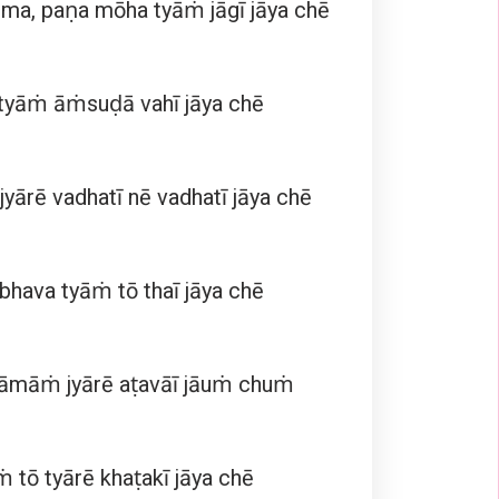
ēma, paṇa mōha tyāṁ jāgī jāya chē
tyāṁ āṁsuḍā vahī jāya chē
yārē vadhatī nē vadhatī jāya chē
bhava tyāṁ tō thaī jāya chē
āmāṁ jyārē aṭavāī jāuṁ chuṁ
 tō tyārē khaṭakī jāya chē