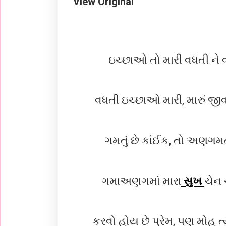
View Original
ઇચ્છાઓ તો મારી વધતી ને 
વધતી ઇચ્છાઓ મારી, મારું જી
ગમતું છે કાંઈક, તો અણગમતું
ગમાઅણગમાં મારા
સુખ
ચેન 
કરવો હોય છે પ્રેમ, પણ મોહ ત