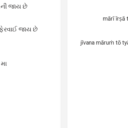
બની જાય છે
mārī īrṣā 
ં ફેરવાઈ જાય છે
jīvana māruṁ tō t
 મા