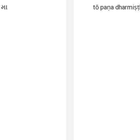
 મા
tō paṇa dharmiṣṭh