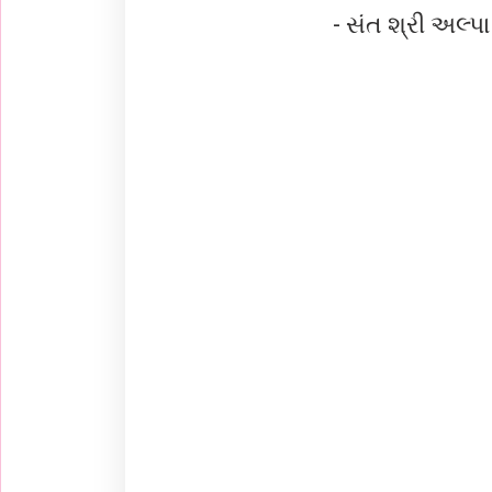
- સંત શ્રી અલ્પા