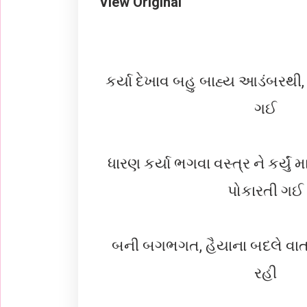
View Original
કર્યા દેખાવ બહુ બાહ્ય આડંબરથી,
ગઈ
ધારણ કર્યા ભગવા વસ્ત્ર ને કર્યું મા
પોકારતી ગઈ
બની બગભગત, હૈયાના બદલે વાતા
રહી