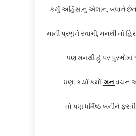
કર્યું અહિંસાનું એલાન, બધાને છે
માની પ્રભુને સ્વામી, મનથી તો હિં
પણ મનથી હું પર પુરુષોમા
ઘણા કર્યા કર્મો,
મન
વચન અ
તો પણ ધર્મિષ્ઠ બનીને ફરતી