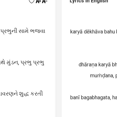
Lyrics in English
 પ્રભુની સામે ભજવા
karyā dēkhāva bahu 
થે મુંડન, પ્રભુ પ્રભુ
dhāraṇa karyā b
muṁḍana, p
વરણને શુદ્ધ કરતી
banī bagabhagata, h