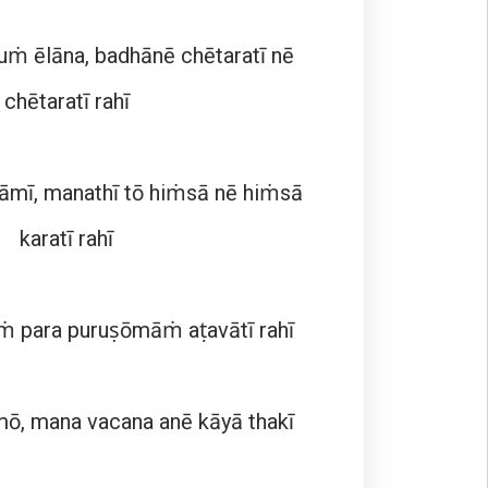
ṁ ēlāna, badhānē chētaratī nē
chētaratī rahī
āmī, manathī tō hiṁsā nē hiṁsā
karatī rahī
ṁ para puruṣōmāṁ aṭavātī rahī
mō, mana vacana anē kāyā thakī