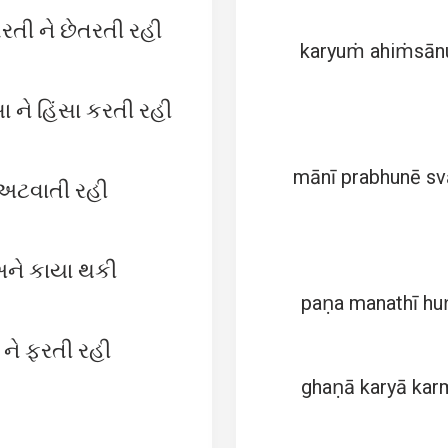
તરતી ને છેતરતી રહી
karyuṁ ahiṁsānu
સા ને હિંસા કરતી રહી
mānī prabhunē sv
ં અટવાતી રહી
ને કાયા થકી
paṇa manathī hu
 ને ફરતી રહી
ghaṇā karyā kar