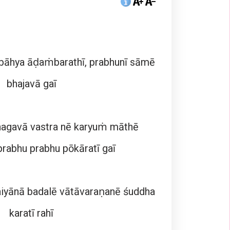
bāhya āḍaṁbarathī, prabhunī sāmē
bhajavā gaī
hagavā vastra nē karyuṁ māthē
rabhu prabhu pōkāratī gaī
aiyānā badalē vātāvaraṇanē śuddha
karatī rahī